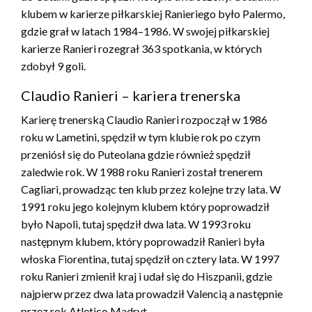
klubem w karierze piłkarskiej Ranieriego było Palermo,
gdzie grał w latach 1984–1986. W swojej piłkarskiej
karierze Ranieri rozegrał 363 spotkania, w których
zdobył 9 goli.
Claudio Ranieri – kariera trenerska
Karierę trenerską Claudio Ranieri rozpoczął w 1986
roku w Lametini, spędził w tym klubie rok po czym
przeniósł się do Puteolana gdzie również spędził
zaledwie rok. W 1988 roku Ranieri został trenerem
Cagliari, prowadząc ten klub przez kolejne trzy lata. W
1991 roku jego kolejnym klubem który poprowadził
było Napoli, tutaj spędził dwa lata. W 1993 roku
następnym klubem, który poprowadził Ranieri była
włoska Fiorentina, tutaj spędził on cztery lata. W 1997
roku Ranieri zmienił kraj i udał się do Hiszpanii, gdzie
najpierw przez dwa lata prowadził Valencią a następnie
przez rok Atletico Madryt.