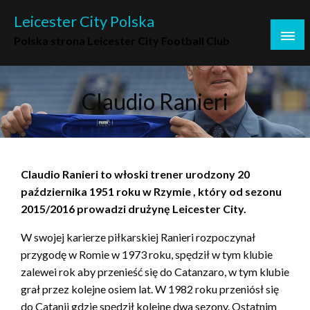
Skip
Leicester City Polska
to
Polska strona Leicester City Football Club
content
Claudio Ranieri
Claudio Ranieri to włoski trener urodzony 20
października 1951 roku w Rzymie , który od sezonu
2015/2016 prowadzi drużynę Leicester City.
W swojej karierze piłkarskiej Ranieri rozpoczynał
przygodę w Romie w 1973 roku, spędził w tym klubie
zalewei rok aby przenieść się do Catanzaro, w tym klubie
grał przez kolejne osiem lat. W 1982 roku przeniósł się
do Catanii gdzie spędził kolejne dwa sezony. Ostatnim