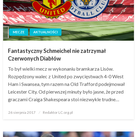
MECZE
AKTUALNOŚCI
Fantastyczny Schmeichel nie zatrzymał
Czerwonych Diabłów
To był wielki mecz w wykonaniu bramkarza Lisów.
Rozpędzony walec z United po zwycięstwach 4-0 West
Ham i Swansea, tym razem na Old Trafford podejmował
Leicester City. Od pierwszej minuty było jasne, że przed
graczami Craiga Shakespeara stoi niezwykle trudne…
Opublikowane
26 sierpnia 2017
Redaktor LC.org.pl
w