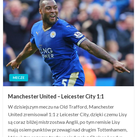
MECZE
Manchester United – Leicester City 1:1
W dzisiejszym meczu na Old Trafford, Manchester
United zremisował 1:1 z Leicester City, dzięki czemu Lisy
są coraz bliżej mistrzostwa Anglii, po tym remisie Lisy
mają osiem punktów przewagi nad drugim Tottenhamem,