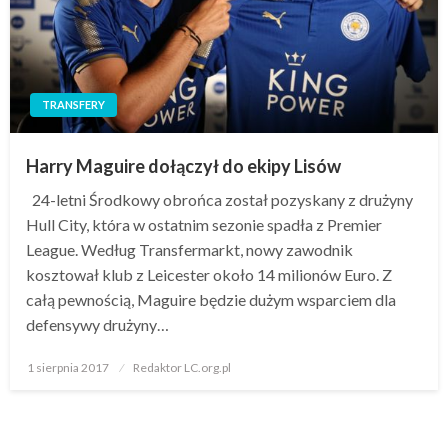
TRANSFERY
Harry Maguire dołączył do ekipy Lisów
24-letni Środkowy obrońca został pozyskany z drużyny
Hull City, która w ostatnim sezonie spadła z Premier
League. Według Transfermarkt, nowy zawodnik
kosztował klub z Leicester około 14 milionów Euro. Z
całą pewnością, Maguire będzie dużym wsparciem dla
defensywy drużyny…
Opublikowane
1 sierpnia 2017
Redaktor LC.org.pl
w