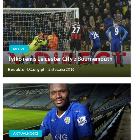
MECZE
Tylko remis Leicester City z Bournemouth
Redaktor LC.org.pl
2 stycznia 2016
AKTUALNOŚCI