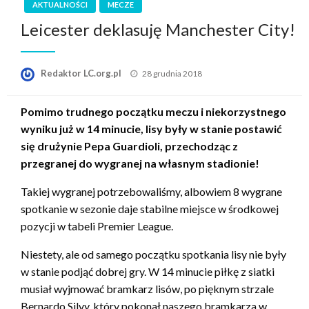
AKTUALNOŚCI
MECZE
Leicester deklasuję Manchester City!
Opublikowane
Redaktor LC.org.pl
28 grudnia 2018
w
Pomimo trudnego początku meczu i niekorzystnego
wyniku już w 14 minucie, lisy były w stanie postawić
się drużynie Pepa Guardioli, przechodząc z
przegranej do wygranej na własnym stadionie!
Takiej wygranej potrzebowaliśmy, albowiem 8 wygrane
spotkanie w sezonie daje stabilne miejsce w środkowej
pozycji w tabeli Premier League.
Niestety, ale od samego początku spotkania lisy nie były
w stanie podjąć dobrej gry. W 14 minucie piłkę z siatki
musiał wyjmować bramkarz lisów, po pięknym strzale
Bernardo Silvy, który pokonał naszego bramkarza w