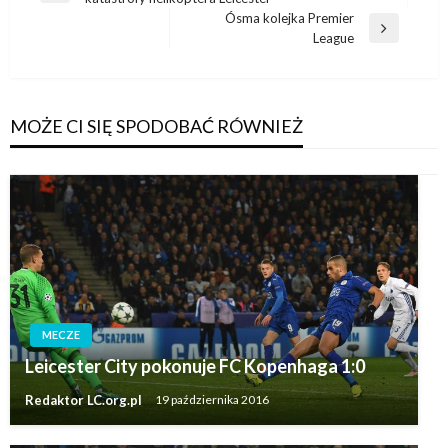
wpisu
wpis
Ósma kolejka Premier
Następny
League
wpis
MOŻE CI SIĘ SPODOBAĆ RÓWNIEŻ
MECZE
Leicester City pokonuje FC Kopenhaga 1:0
Redaktor LC.org.pl
19 października 2016