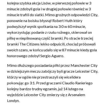
kolejna szybka akcja Lisów, w pierwszej połowie w 3
minucie zdobyli gola i w drugiej połowie również w 3
minucie trafili do siatki. Mimo groźnych odpowiedzi City,
ponownie na boisku błysnął Robert Huth który
podwyższył wynik spotkania na 3:0 w 60 minucie,
wykorzystując podanie z rzutu rożnego, skierował on
piłkę w niepilnowaną część bramki. Po stracie trzeciej
bramki The Citizens lekko odpuścili, chociaż próbowali
swoich szans, w końcu udało się w 87 minucie kiedy gola
honorowego zdobył Sergio Aguero.
Mimo dłuższego posiadania piłki przez Manchester City
w dzisiejszym meczu zabójczy byli gracze Leicester City,
którzy w ogóle nie przestraszyli się wicelidera
pokonując go 3:1. Przed graczami Claudio Ranieriego
kolejny bardzo trudny egzamin, już 14 lutego na
wyjeździe Leicester City zmierzy się z Arsenalem
Londyn.