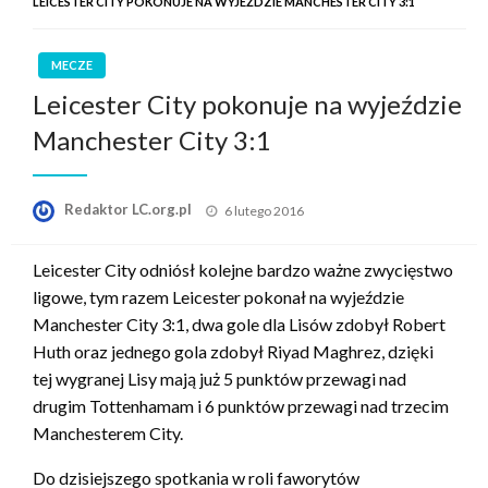
LEICESTER CITY POKONUJE NA WYJEŹDZIE MANCHESTER CITY 3:1
MECZE
Leicester City pokonuje na wyjeździe
Manchester City 3:1
Opublikowane
Redaktor LC.org.pl
6 lutego 2016
w
Leicester City odniósł kolejne bardzo ważne zwycięstwo
ligowe, tym razem Leicester pokonał na wyjeździe
Manchester City 3:1, dwa gole dla Lisów zdobył Robert
Huth oraz jednego gola zdobył Riyad Maghrez, dzięki
tej wygranej Lisy mają już 5 punktów przewagi nad
drugim Tottenhamam i 6 punktów przewagi nad trzecim
Manchesterem City.
Do dzisiejszego spotkania w roli faworytów