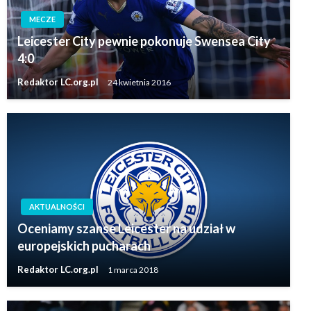
MECZE
Leicester City pewnie pokonuje Swensea City
4:0
Redaktor LC.org.pl
24 kwietnia 2016
AKTUALNOŚCI
Oceniamy szanse Leicester na udział w
europejskich pucharach
Redaktor LC.org.pl
1 marca 2018