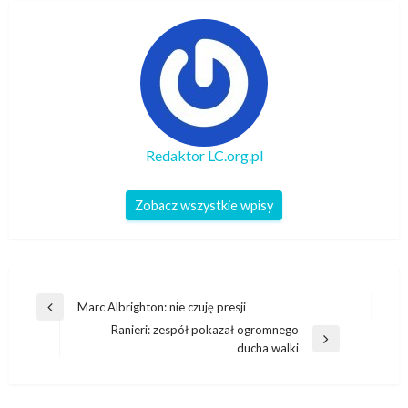
Redaktor LC.org.pl
Zobacz wszystkie wpisy
Nawigacja
Marc Albrighton: nie czuję presji
Poprzedni
wpisu
Ranieri: zespół pokazał ogromnego
wpis
Następny
ducha walki
wpis