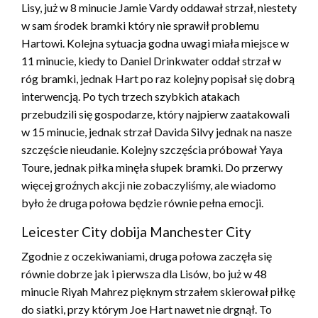
Lisy, już w 8 minucie Jamie Vardy oddawał strzał, niestety
w sam środek bramki który nie sprawił problemu
Hartowi. Kolejna sytuacja godna uwagi miała miejsce w
11 minucie, kiedy to Daniel Drinkwater oddał strzał w
róg bramki, jednak Hart po raz kolejny popisał się dobrą
interwencją. Po tych trzech szybkich atakach
przebudzili się gospodarze, który najpierw zaatakowali
w 15 minucie, jednak strzał Davida Silvy jednak na nasze
szczęście nieudanie. Kolejny szczęścia próbował Yaya
Toure, jednak piłka minęła słupek bramki. Do przerwy
więcej groźnych akcji nie zobaczyliśmy, ale wiadomo
było że druga połowa będzie równie pełna emocji.
Leicester City dobija Manchester City
Zgodnie z oczekiwaniami, druga połowa zaczęła się
równie dobrze jak i pierwsza dla Lisów, bo już w 48
minucie Riyah Mahrez pięknym strzałem skierował piłkę
do siatki, przy którym Joe Hart nawet nie drgnął. To