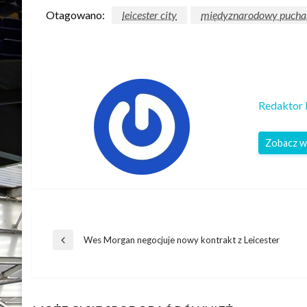
Otagowano:
leicester city
międyznarodowy pucha
Redaktor 
Zobacz w
Nawigacja
Wes Morgan negocjuje nowy kontrakt z Leicester
Poprzedni
wpis
wpisu