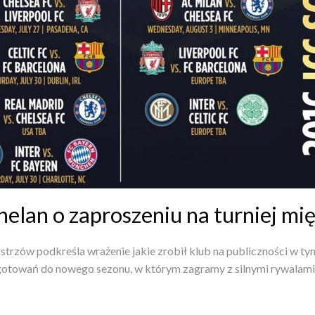
helan o zaproszeniu na turniej m
zów podkreśla wrażenie jakie zrobił klub na publiczności w tym
ygotowań do nowego sezonu, w którym zagramy z silnymi rywalami