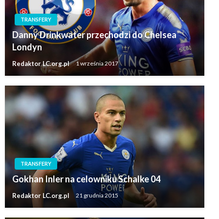
TRANSFERY
Danny Drinkwater przechodzi do Chelsea
Londyn
Redaktor LC.org.pl
1 września 2017
TRANSFERY
Gokhan Inler na celowniku Schalke 04
Redaktor LC.org.pl
21 grudnia 2015