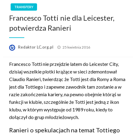
TRANSFERY
Francesco Totti nie dla Leicester,
potwierdza Ranieri
Opublikowane
Redaktor LC.org.pl
25 kwietnia 2016
w
Francesco Totti nie przejdzie latem do Leicester City,
dzisiaj wszelkie plotki krążące w sieci zdemontował
Claudio Ranieri, twierdząc że Totti jest dla Romy a Roma
jest dla Tottiego i zapewne zawodnik tam zostanie a w
razie zakończenia kariery, na pewno obejmie którąś w
funkcji w klubie, szczególnie że Totti jest jedną z ikon
klubu, w którym występuje od 1989 roku, kiedy to
dołączył do grup młodzieżowych.
Ranieri o spekulacjach na temat Tottiego