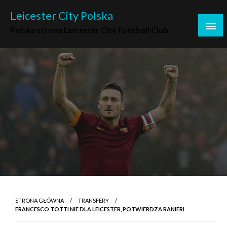
Skip
Leicester City Polska
to
Polska strona Leicester City Football Club
content
STRONA GŁÓWNA
TRANSFERY
FRANCESCO TOTTI NIE DLA LEICESTER, POTWIERDZA RANIERI