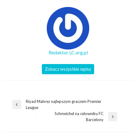
Redaktor LC.org.pl
Zobacz wszystkie wpisy
Nawigacja
Riyad Mahrez najlepszym graczem Premier
Poprzedni
League
wpisu
wpis
Schmeichel na celowniku FC
Następny
Barcelony
wpis