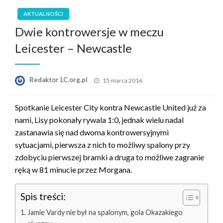
AKTUALNOŚCI
Dwie kontrowersje w meczu
Leicester – Newcastle
Opublikowane
Redaktor LC.org.pl
15 marca 2016
w
Spotkanie Leicester City kontra Newcastle United już za
nami, Lisy pokonały rywala 1:0, jednak wielu nadal
zastanawia się nad dwoma kontrowersyjnymi
sytuacjami, pierwsza z nich to możliwy spalony przy
zdobyciu pierwszej bramki a druga to możliwe zagranie
ręką w 81 minucie przez Morgana.
Spis treści:
Jamie Vardy nie był na spalonym, gola Okazakiego