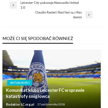
Nawigacja
Leicester City pokonuje Newcastle United
Poprzedni
1:0
wpisu
wpis
Claudio Ranieri: Nasi fani są z Nas
Następny
dumni
wpis
MOŻE CI SIĘ SPODOBAĆ RÓWNIEŻ
AKTUALNOŚCI
Komunikat klubu Leicester FC w sprawie
katastrofy śmigłowca
Redaktor LC.org.pl
27 października 2018