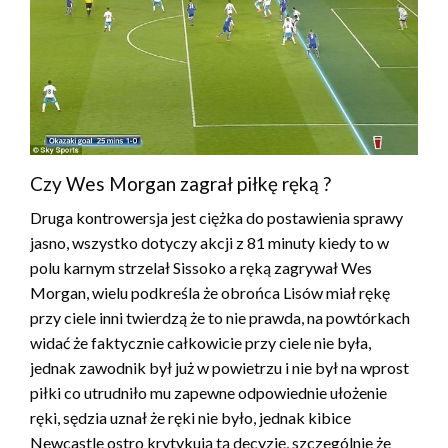
Czy Wes Morgan zagrał piłkę ręką ?
Druga kontrowersja jest ciężka do postawienia sprawy
jasno, wszystko dotyczy akcji z 81 minuty kiedy to w
polu karnym strzelał Sissoko a ręką zagrywał Wes
Morgan, wielu podkreśla że obrońca Lisów miał rękę
przy ciele inni twierdzą że to nie prawda, na powtórkach
widać że faktycznie całkowicie przy ciele nie była,
jednak zawodnik był już w powietrzu i nie był na wprost
piłki co utrudniło mu zapewne odpowiednie ułożenie
ręki, sędzia uznał że ręki nie było, jednak kibice
Newcastle ostro krytykują tą decyzję, szczególnie że