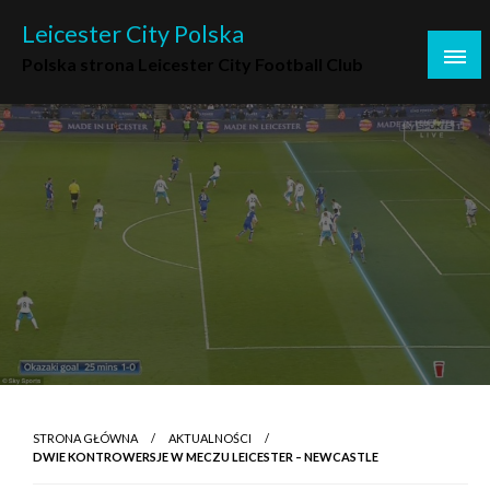
Skip
Leicester City Polska
to
Polska strona Leicester City Football Club
content
STRONA GŁÓWNA
AKTUALNOŚCI
DWIE KONTROWERSJE W MECZU LEICESTER – NEWCASTLE