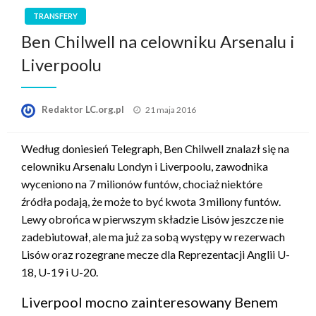
TRANSFERY
Ben Chilwell na celowniku Arsenalu i
Liverpoolu
Opublikowane
Redaktor LC.org.pl
21 maja 2016
w
Według doniesień Telegraph, Ben Chilwell znalazł się na
celowniku Arsenalu Londyn i Liverpoolu, zawodnika
wyceniono na 7 milionów funtów, chociaż niektóre
źródła podają, że może to być kwota 3 miliony funtów.
Lewy obrońca w pierwszym składzie Lisów jeszcze nie
zadebiutował, ale ma już za sobą występy w rezerwach
Lisów oraz rozegrane mecze dla Reprezentacji Anglii U-
18, U-19 i U-20.
Liverpool mocno zainteresowany Benem