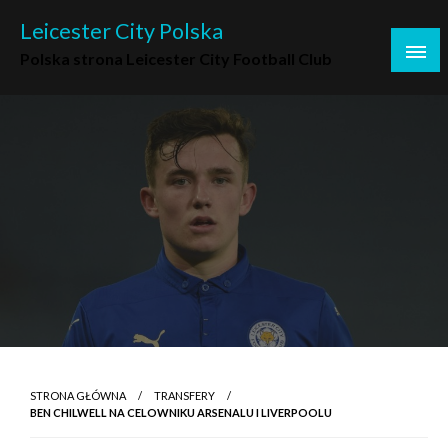
Skip
Leicester City Polska
to
Polska strona Leicester City Football Club
content
STRONA GŁÓWNA
TRANSFERY
BEN CHILWELL NA CELOWNIKU ARSENALU I LIVERPOOLU