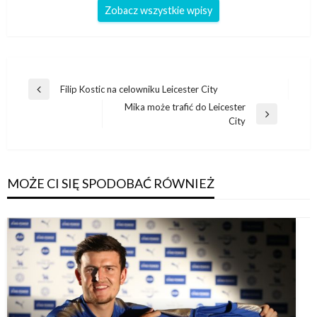
Zobacz wszystkie wpisy
Nawigacja
Filip Kostic na celowniku Leicester City
Poprzedni
wpisu
Mika może trafić do Leicester
wpis
Następny
City
wpis
MOŻE CI SIĘ SPODOBAĆ RÓWNIEŻ