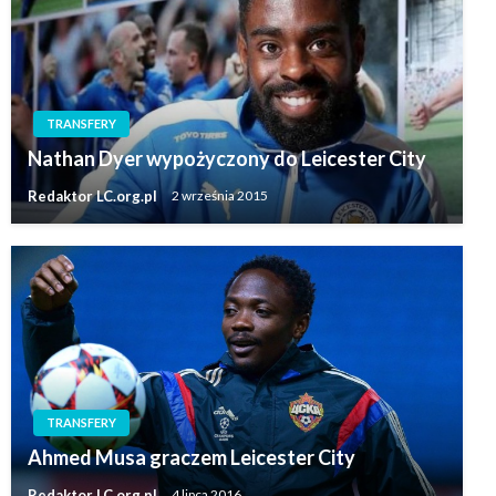
TRANSFERY
Nathan Dyer wypożyczony do Leicester City
Redaktor LC.org.pl
2 września 2015
TRANSFERY
Ahmed Musa graczem Leicester City
Redaktor LC.org.pl
4 lipca 2016